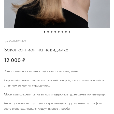
арт.
0-4L-PION-G
Заколка-пион на невидимке
12 000 ₽
Заколка-пион из черных кожи и шелка на невидимке.
Сердцевина цветка украшена золотым декором, за счет чего становится
отличным вечерним украшением.
Модель легко крепится на волосы и удерживает даже самые тонкие пряди.
Аксессуар отлично смотрится в дополнении с другим цветком. На фото
составлена композиция из двух пионов и краба.