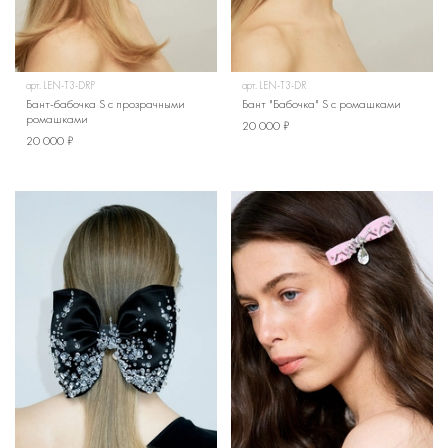
арт.
LEN-T3-DRP
арт.
LEN-T3-DR
Бант-бабочка S с прозрачными
Бант "Бабочка" S с ромашками
ромашками
20 000 ₽
20 000 ₽