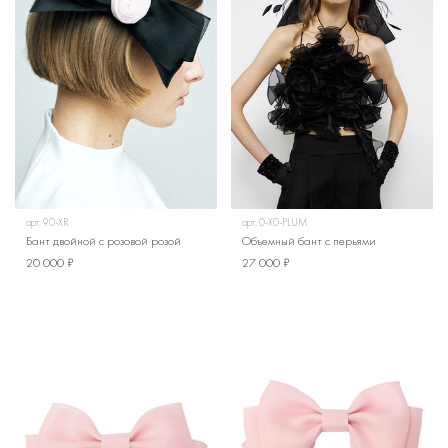
арт.
90-XR
арт.
0-X0-PLUM
Бант двойной с розовой розой
Объемный бант с перьями
20 000 ₽
27 000 ₽