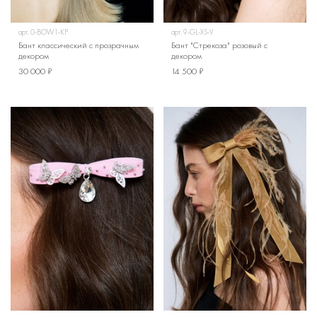
арт.
0-BOW1-KP
арт.
9-GL-XS-V
Бант классический с прозрачным
Бант "Стрекоза" розовый с
декором
декором
30 000 ₽
14 500 ₽