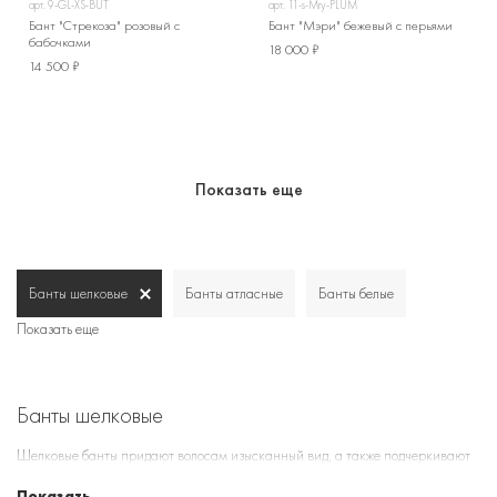
арт.
9-GL-XS-BUT
арт.
11-s-Mry-PLUM
Бант "Стрекоза" розовый с
Бант "Мэри" бежевый с перьями
бабочками
18 000 ₽
14 500 ₽
Показать еще
Банты шелковые
Банты атласные
Банты белые
Показать еще
Банты шелковые
Шелковые банты придают волосам изысканный вид, а также подчеркивают
женственность и элегантность. Они идеально подходят как для
Показать