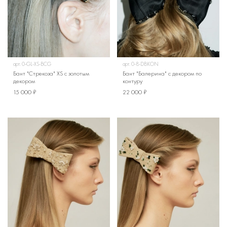
арт.
0-GL-XS-BCG
арт.
0-8-DBKON
Бант "Стрекоза" XS с золотым
Бант "Балерина" с декором по
декором
контуру
15 000 ₽
22 000 ₽