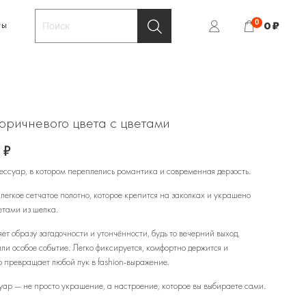
0
0 ₽
ТЫ
оричневого цвета с цветами
 ₽
ессуар, в котором переплелись романтика и современная дерзость.
легкое сетчатое полотно, которое крепится на заколках и украшено
тами из шелка.
ет образу загадочности и утончённости, будь то вечерний выход,
или особое событие. Легко фиксируется, комфортно держится и
 превращает любой лук в fashion-выражение.
уар — не просто украшение, а настроение, которое вы выбираете сами.