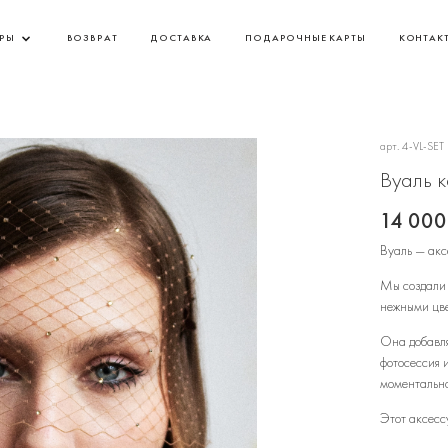
АРЫ
ВОЗВРАТ
ДОСТАВКА
ПОДАРОЧНЫЕ КАРТЫ
КОНТАК
арт.
4-VL-SET
Вуаль к
14 000
Вуаль — акс
Мы создали 
нежными цве
Она добавля
фотосессия 
моментально
Этот аксесс