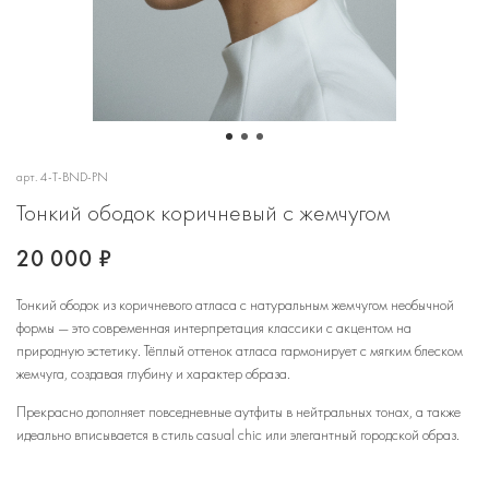
арт.
4-T-BND-PN
Тонкий ободок коричневый с жемчугом
20 000 ₽
Тонкий ободок из коричневого атласа с натуральным жемчугом необычной
формы — это современная интерпретация классики с акцентом на
природную эстетику. Тёплый оттенок атласа гармонирует с мягким блеском
жемчуга, создавая глубину и характер образа.
Прекрасно дополняет повседневные аутфиты в нейтральных тонах, а также
идеально вписывается в стиль casual chic или элегантный городской образ.