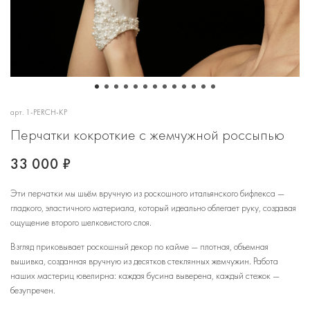
арт.
1-PERCH-KP
Перчатки кокроткие с жемчужной россыпью
33 000 ₽
Эти перчатки мы шьём вручную из роскошного итальянского бифлекса —
гладкого, эластичного материала, который идеально облегает руку, создавая
ощущение второго шелковистого слоя.
Взгляд приковывает роскошный декор по кайме — плотная, объемная
вышивка, созданная вручную из десятков стеклянных жемчужин. Работа
наших мастериц ювелирна: каждая бусина выверена, каждый стежок —
безупречен.