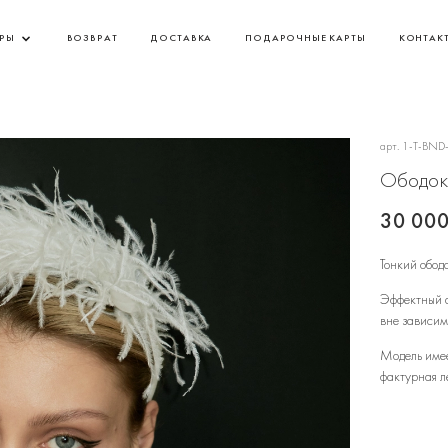
АРЫ
ВОЗВРАТ
ДОСТАВКА
ПОДАРОЧНЫЕ КАРТЫ
КОНТАК
арт.
1-T-BND
Ободок
30 000
Тонкий обод
Эффектный а
вне зависим
Модель имее
фактурная л