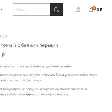
0
0 ₽
ТЫ
-PLUM
 тонкий с белыми перьями
 ₽
ок из белого атласа расшитый страусиными перьями.
ксессуар для ваших свадебных образов. Перья украшают любой образ
ости от возраста и цвета волос.
т гибкую прочную форму, а на внутренней стороне закреплена
ента во избежание эффекта скольжения по волосам.