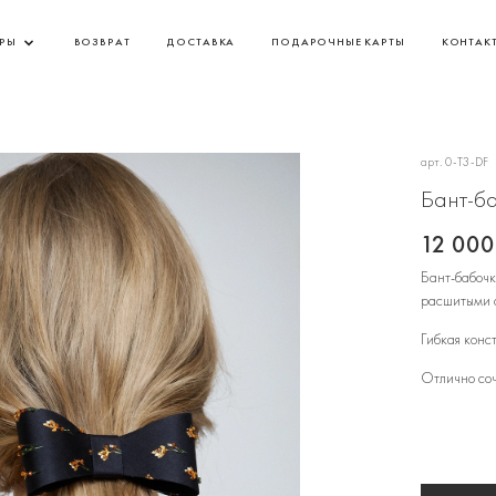
АРЫ
ВОЗВРАТ
ДОСТАВКА
ПОДАРОЧНЫЕ КАРТЫ
КОНТАК
арт.
0-T3-DF
Бант-б
12 000
Бант-бабочк
расшитыми 
Гибкая конс
Отлично соч