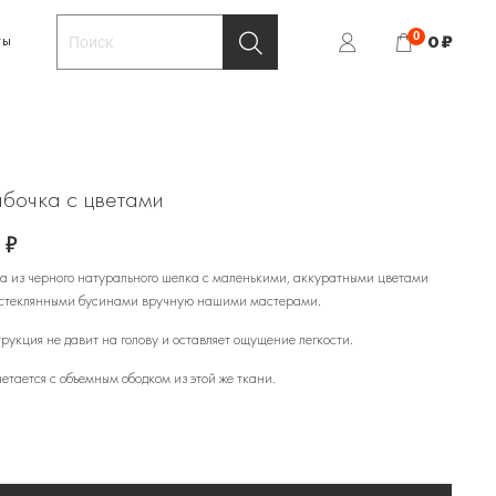
0
0 ₽
ТЫ
абочка с цветами
 ₽
а из черного натурального шелка с маленькими, аккуратными цветами
стеклянными бусинами вручную нашими мастерами.
трукция не давит на голову и оставляет ощущение легкости.
етается с объемным ободком из этой же ткани.